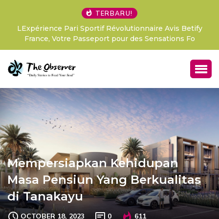
TERBARU!
LExpérience Pari Sportif Révolutionnaire Avis Betify
France, Votre Passeport pour des Sensations Fo
Mempersiapkan Kehidupan
Masa Pensiun Yang Berkualitas
di Tanakayu
OCTOBER 18, 2023
0
611