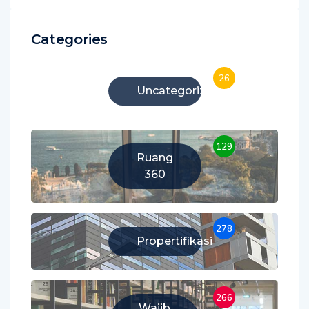
Categories
26
Uncategorized
129
Ruang
360
278
Propertifikasi
266
Wajib