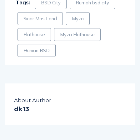
Tags:
BSD City
Rumah bsd city
Sinar Mas Land
Myza
Flathouse
Myza Flathouse
Hunian BSD
About Author
dk13