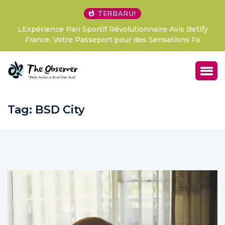
TERBARU!
LExpérience Pari Sportif Révolutionnaire Avis Betify
France, Votre Passeport pour des Sensations Fo
Tag:
BSD City