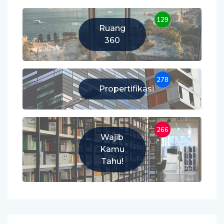
129
Ruang
360
278
Propertifikasi
266
Wajib
Kamu
Tahu!