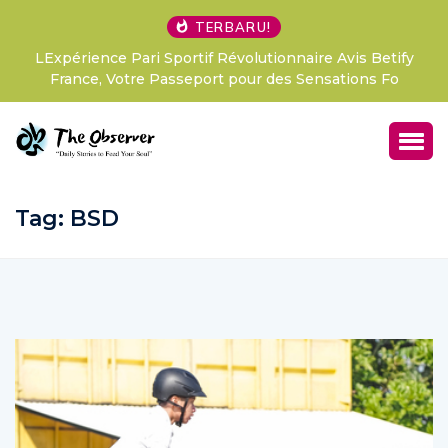
TERBARU!
LExpérience Pari Sportif Révolutionnaire Avis Betify
France, Votre Passeport pour des Sensations Fo
Tag:
BSD