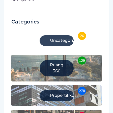
Categories
26
Uncategorized
129
Ruang
360
278
Propertifikasi