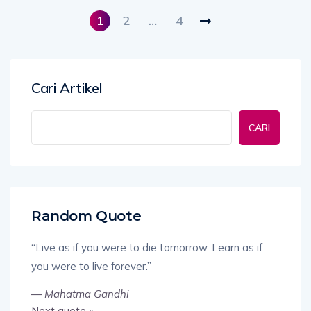
1
2
…
4
Cari Artikel
CARI
Random Quote
“Live as if you were to die tomorrow. Learn as if
you were to live forever.”
—
Mahatma Gandhi
Next quote »