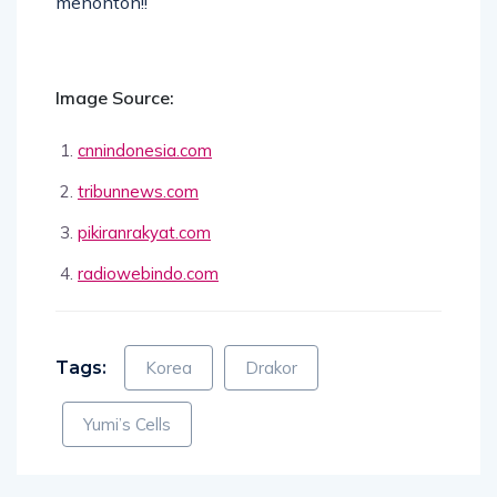
menonton!!
Image Source:
cnnindonesia.com
tribunnews.com
pikiranrakyat.com
radiowebindo.com
Tags:
Korea
Drakor
Yumi’s Cells