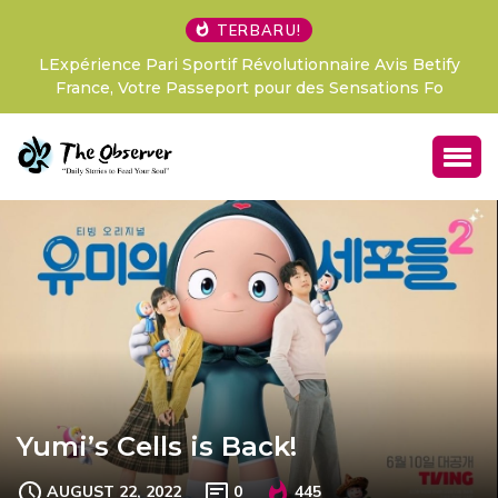
TERBARU!
LExpérience Pari Sportif Révolutionnaire Avis Betify
France, Votre Passeport pour des Sensations Fo
Yumi’s Cells is Back!
AUGUST 22, 2022
0
445