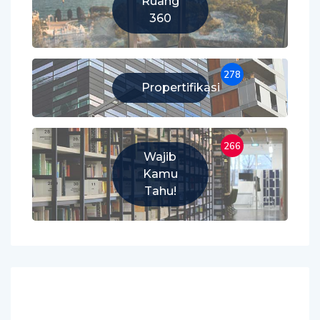
Ruang
360
278
Propertifikasi
266
Wajib
Kamu
Tahu!