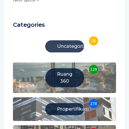
Categories
26
Uncategorized
129
Ruang
360
278
Propertifikasi