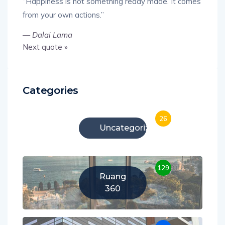
“Happiness is not something ready made. It comes
from your own actions.”
—
Dalai Lama
Next quote »
Categories
26
Uncategorized
129
Ruang
360