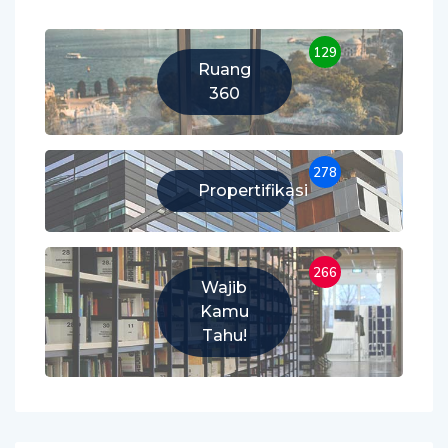
129
Ruang
360
278
Propertifikasi
266
Wajib
Kamu
Tahu!