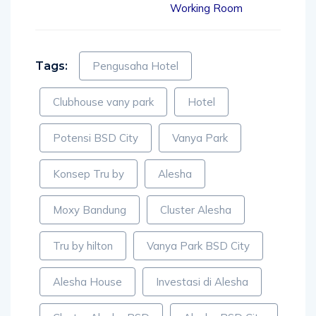
Working Room
Tags:
Pengusaha Hotel
Clubhouse vany park
Hotel
Potensi BSD City
Vanya Park
Konsep Tru by
Alesha
Moxy Bandung
Cluster Alesha
Tru by hilton
Vanya Park BSD City
Alesha House
Investasi di Alesha