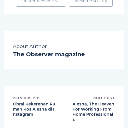
Cluster Alesha BSD
Alesha BSD City
About Author
The Observer magazine
PREVIOUS POST
NEXT POST
Obral Kekerenan Ru
Alesha, The Heaven
mah Kos Alesha di I
For Working From
nstagram
Home Professional
s