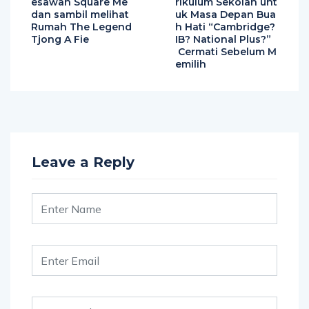
esawan Square Me
rikulum Sekolah unt
dan sambil melihat
uk Masa Depan Bua
Rumah The Legend
h Hati “Cambridge?
Tjong A Fie
IB? National Plus?”
Cermati Sebelum M
emilih
Leave a Reply