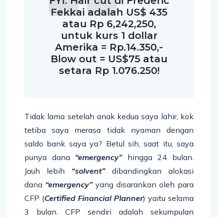
FYI: Hair cut di Frederic
Fekkai adalah US$ 435
atau Rp 6,242,250,
untuk kurs 1 dollar
Amerika = Rp.14.350,-
Blow out = US$75 atau
setara Rp 1.076.250!
Tidak lama setelah anak kedua saya lahir, kok
tetiba saya merasa tidak nyaman dengan
saldo bank saya ya? Betul sih, saat itu, saya
punya dana
“emergency”
hingga 24 bulan.
Jauh lebih
“solvent”
dibandingkan alokasi
dana
“emergency”
yang disarankan oleh para
CFP (
Certified Financial Planner
) yaitu selama
3 bulan. CFP sendiri adalah sekumpulan