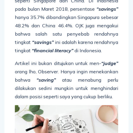
seperti Singapore dan China. Di Indonesia
pada bulan Maret 2018, persentase
“savings”
hanya 35.7% dibandingkan Singapura sebesar
48.2% dan China 46.4%. OJK juga mengakui
bahwa salah satu penyebab rendahnya
tingkat
“savings”
ini adalah karena rendahnya
tingkat
“financial literacy”
di Indonesia.
Artikel ini bukan ditujukan untuk men-
“judge”
orang lho, Observer. Hanya ingin menekankan
bahwa
“saving”
atau menabung perlu
dilakukan sedini mungkin untuk menghindari
dalam posisi seperti saya yang cukup berliku.