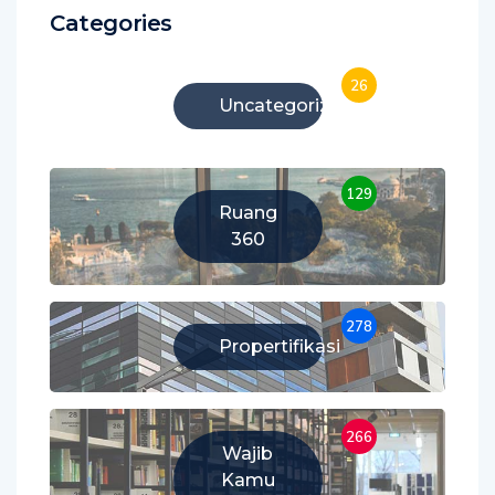
Categories
26
Uncategorized
129
Ruang
360
278
Propertifikasi
266
Wajib
Kamu