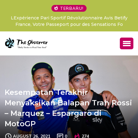
TERBARU!
LExpérience Pari Sportif Révolutionnaire Avis Betify
France, Votre Passeport pour des Sensations Fo
Kesempatan Terakhir
Menyaksikan Balapan Trah Rossi
– Marquez – Espargaro di
MotoGP
AUGUST 26, 2021
0
274