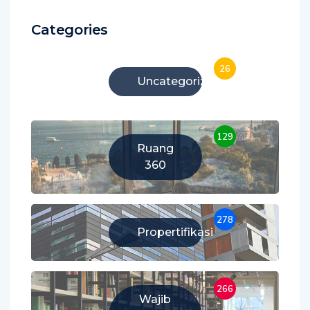
Categories
26
Uncategorized
129
Ruang
360
278
Propertifikasi
266
Wajib