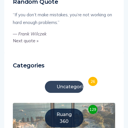
Random Quote
“If you don’t make mistakes, you’re not working on
hard enough problems.”
—
Frank Wilczek
Next quote »
Categories
26
Uncategorized
129
Ruang
360