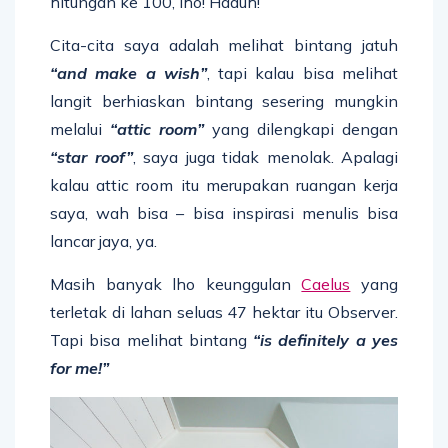
hitungan ke 100, lho! Haduh!
Cita-cita saya adalah melihat bintang jatuh
“and make a wish”
, tapi kalau bisa melihat
langit berhiaskan bintang sesering mungkin
melalui
“attic room”
yang dilengkapi dengan
“star roof”
, saya juga tidak menolak. Apalagi
kalau attic room itu merupakan ruangan kerja
saya, wah bisa – bisa inspirasi menulis bisa
lancar jaya, ya.
Masih banyak lho keunggulan
Caelus
yang
terletak di lahan seluas 47 hektar itu Observer.
Tapi bisa melihat bintang
“is definitely a yes
for me!”