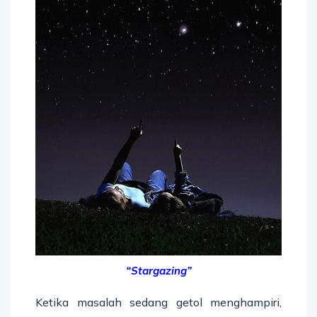
“Stargazing”
Ketika masalah sedang getol menghampiri,