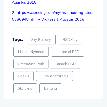
Agustus 2018
2.
https://sciencing.com/myths-shooting-stars-
5386948.html – Diakses 1 Agustus 2018
Tags:
Sky Balcony
BSD City
Hunian Nyaman
Hunian di BSD
Greenwich Park
Rumah BSD
Caelus
Hunian Strategis
Sky view
Bintang