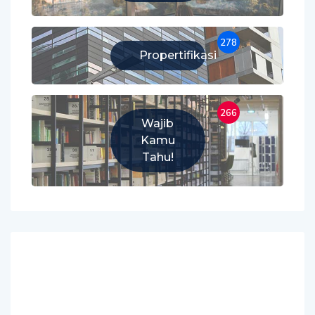
278
Propertifikasi
266
Wajib
Kamu
Tahu!