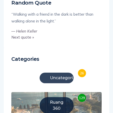
Random Quote
“Walking with a friend in the dark is better than
walking alone in the light.”
—
Helen Keller
Next quote »
Categories
26
Uncategorized
129
Ruang
360