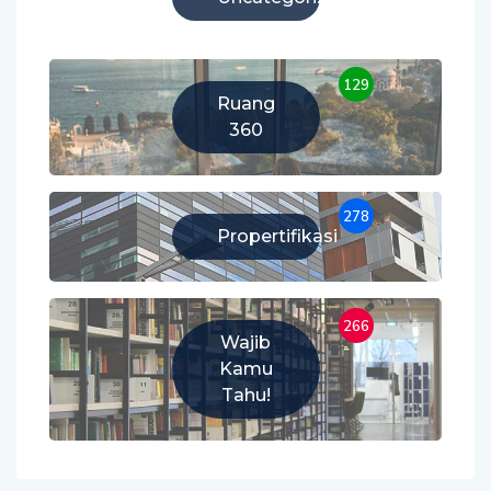
129
Ruang
360
278
Propertifikasi
266
Wajib
Kamu
Tahu!