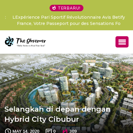
TERBARU!
LExpérience Pari Sportif Révolutionnaire Avis Betify
France, Votre Passeport pour des Sensations Fo
Selangkah di depan dengan
Hybrid City Cibubur
MAY 14, 2020
0
309