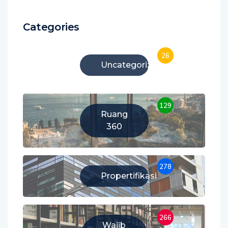
Categories
26
Uncategorized
129
Ruang
360
278
Propertifikasi
266
Wajib