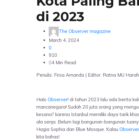
Kota Paling B
di 2023
The Observer magazine
March 4, 2024
0
910
4 Min Read
Penulis: Firsa Amanda | Editor: Ratna MU Hara
Halo
Observer
! di tahun 2023 lalu ada berita k
mancanegara! Sudah 20 juta orang yang mengu
kesana? karena Istanbul memiliki daya tarik kh
ala senja. Belum lagi bangunan-bangunan tuany
Hagia Sophia dan Blue Mosque. Kalau
Observe
kita bahas!