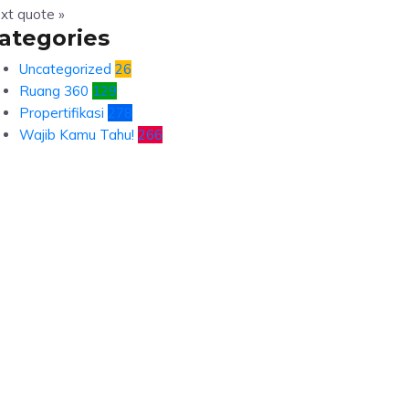
xt quote »
ategories
Uncategorized
26
Ruang 360
129
Propertifikasi
278
Wajib Kamu Tahu!
266