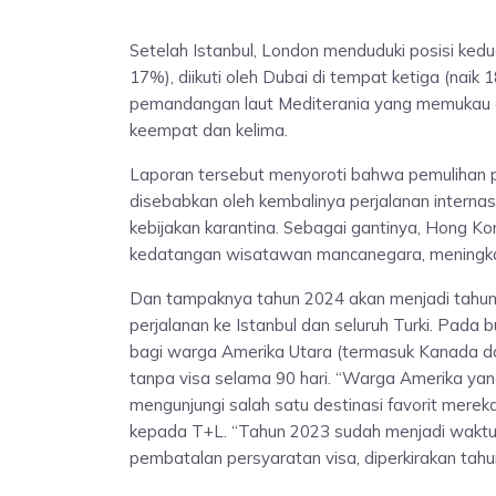
Setelah Istanbul, London menduduki posisi kedu
17%), diikuti oleh Dubai di tempat ketiga (naik 
pemandangan laut Mediterania yang memukau da
keempat dan kelima.
Laporan tersebut menyoroti bahwa pemulihan p
disebabkan oleh kembalinya perjalanan interna
kebijakan karantina. Sebagai gantinya, Hong Ko
kedatangan wisatawan mancanegara, meningka
Dan tampaknya tahun 2024 akan menjadi tahun
perjalanan ke Istanbul dan seluruh Turki. Pada
bagi warga Amerika Utara (termasuk Kanada d
tanpa visa selama 90 hari. “Warga Amerika yang 
mengunjungi salah satu destinasi favorit mereka
kepada T+L. “Tahun 2023 sudah menjadi waktu 
pembatalan persyaratan visa, diperkirakan tahun