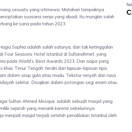
Ne
memang sesuatu yang istimewa. Matahari tampaknya
C
enciptakan suasana senja yang abadi. Itu mungkin salah
terbang ke sana pada tahun 2023.
 Hagia Sophia adalah salah satunya, dan tak ketinggalan
di Four Seasons Hotel Istanbul di Sultanahmet, yang
unia pada World’s Best Awards 2023. Dan siapa yang
khas Timur Tengah, terdiri dari lapisan-lapisan tipis
ndam dalam sirup gula atau madu. Tekstur renyah dan rasa
 wilayah sekitar. Disajikan dalam potongan segi enam atau
agai Sultan Ahmed Mosque, adalah sebuah masjid yang
memiliki sejarah yang menarik karena sebelumnya
a menjadi masjid terjadi setelah penaklukan Istanbul oleh