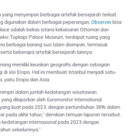
yang menyimpan berbagai artefak bersejarah terkait
g digunakan dalam berbagai peperangan,
Observer
bisa
alace adalah bekas istana kekaisaran Ottoman dan
eksi Topkapi Palace Museum, terdapat ruang yang
ana berbagai barang suci Islam disimpan, termasuk
erta beberapa artefak bersejarah lainnya.
mang memiliki keunikan geografis dengan sebagian
gi di sisi Eropa. Hal ini membuat Istanbul menjadi satu-
a, yaitu Eropa dan Asia.
 memimpin dalam jumlah kedatangan wisatawan
yang dilaporkan oleh Euromonitor International.
an yang kuat pada 2023, dengan pertumbuhan 38% dalam
liar pada akhir tahun,” demikian temuan laporan tersebut.
ah kedatangan internasional pada 2023 dengan
tahun sebelumnya.”