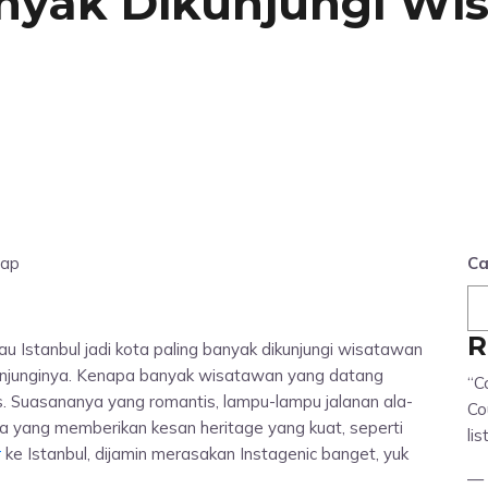
anyak Dikunjungi Wi
hap
Ca
R
alau Istanbul jadi kota paling banyak dikunjungi wisatawan
njunginya. Kenapa banyak wisatawan yang datang
“C
as. Suasananya yang romantis, lampu-lampu jalanan ala-
Co
a yang memberikan kesan heritage yang kuat, seperti
lis
r
ke Istanbul, dijamin merasakan Instagenic banget, yuk
—