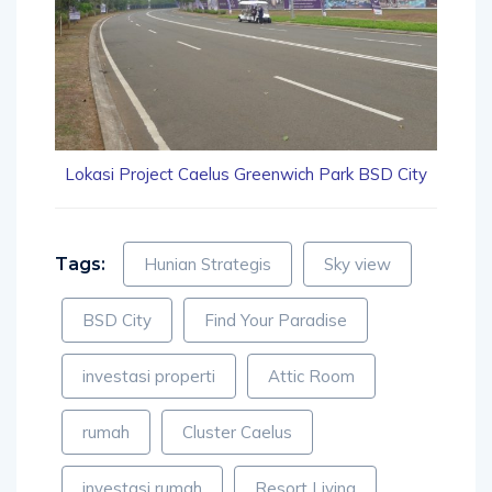
Lokasi Project Caelus Greenwich Park BSD City
Tags:
Hunian Strategis
Sky view
BSD City
Find Your Paradise
investasi properti
Attic Room
rumah
Cluster Caelus
investasi rumah
Resort Living