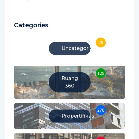
Categories
26
Uncategorized
129
Ruang
360
278
Propertifikasi