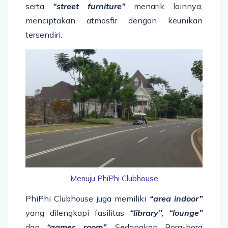
serta
“street furniture”
menarik lainnya,
menciptakan atmosfir dengan keunikan
tersendiri.
Menuju PhiPhi Clubhouse
PhiPhi Clubhouse juga memiliki
“area indoor”
yang dilengkapi fasilitas
“library”
,
“lounge”
dan
“games room”
. Sedangkan Bora-bora