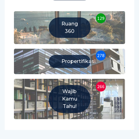
129
Ruang
360
278
Propertifikasi
266
Wajib
Kamu
Tahu!