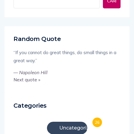
CARI
Random Quote
“If you cannot do great things, do small things in a
great way.”
—
Napoleon Hill
Next quote »
Categories
26
Uncategorized