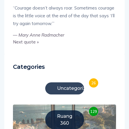
“Courage doesn’t always roar. Sometimes courage
is the little voice at the end of the day that says ‘I’ll
try again tomorrow.’”
—
Mary Anne Radmacher
Next quote »
Categories
26
Uncategorized
129
Ruang
360