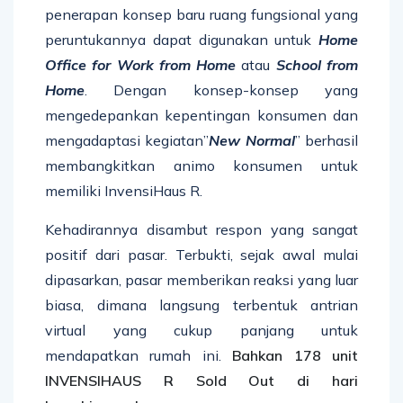
penerapan konsep baru ruang fungsional yang
peruntukannya dapat digunakan untuk
H
ome
O
ffice
for
W
ork from
H
ome
atau
School
from
Home
. Dengan konsep-konsep yang
mengedepankan kepentingan konsumen dan
mengadaptasi kegiatan”
New Normal
” berhasil
membangkitkan animo konsumen untuk
memiliki InvensiHaus R.
Kehadirannya disambut respon yang sangat
positif dari pasar. Terbukti, sejak awal mulai
dipasarkan, pasar memberikan reaksi yang luar
biasa, dimana langsung terbentuk antrian
virtual yang cukup panjang untuk
mendapatkan rumah ini.
Bahkan
178
unit
INVENSIHAUS R Sold Out
di hari