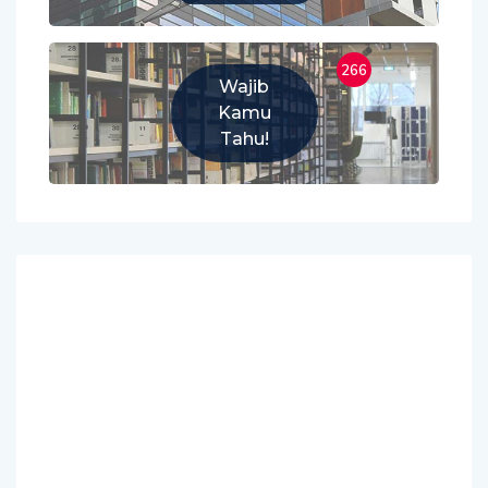
266
Wajib
Kamu
Tahu!