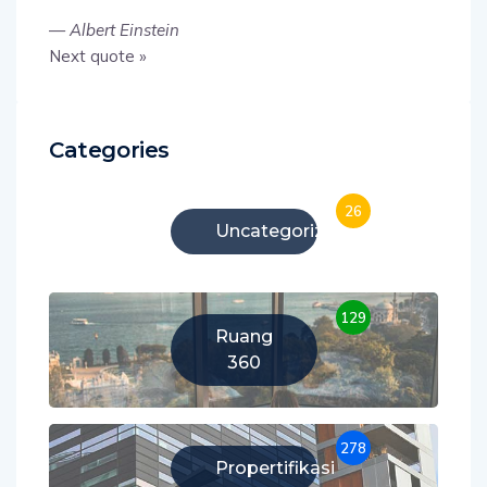
—
Albert Einstein
Next quote »
Categories
26
Uncategorized
129
Ruang
360
278
Propertifikasi