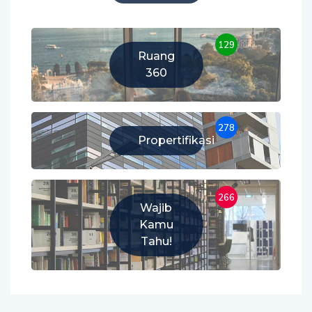
129
Ruang
360
278
Propertifikasi
266
Wajib
Kamu
Tahu!