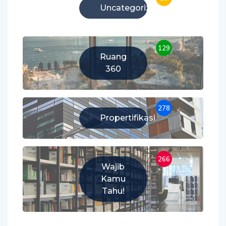
Uncategorized
129
Ruang
360
278
Propertifikasi
266
Wajib
Kamu
Tahu!