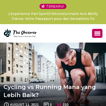
TERBARU!
LExpérience Pari Sportif Révolutionnaire Avis Betify
France, Votre Passeport pour des Sensations Fo
Cycling vs Running Mana yang
Lebih Baik?
AUGUST 11, 2021
0
310