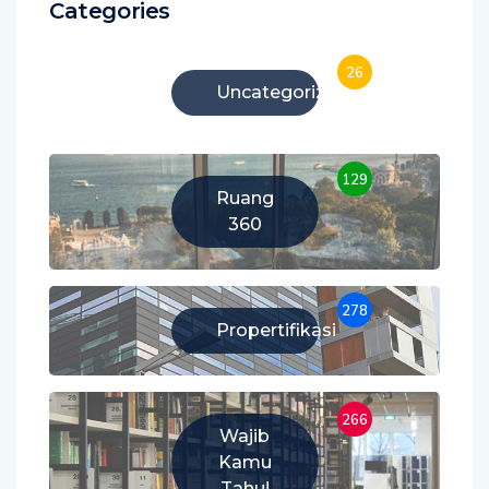
Categories
26
Uncategorized
129
Ruang
360
278
Propertifikasi
266
Wajib
Kamu
Tahu!