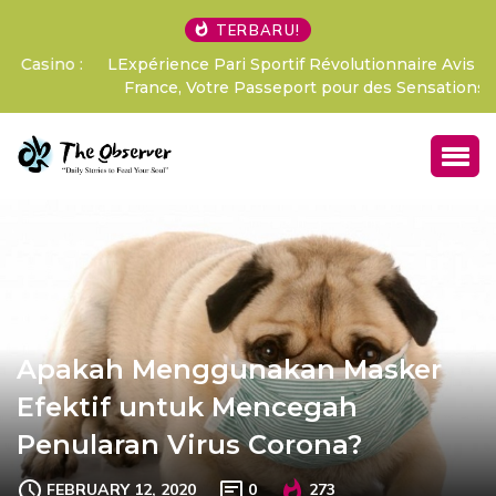
TERBARU!
LExpérience Pari Sportif Révolutionnaire Avis Betify
France, Votre Passeport pour des Sensations Fo
Apakah Menggunakan Masker
Efektif untuk Mencegah
Penularan Virus Corona?
FEBRUARY 12, 2020
0
273