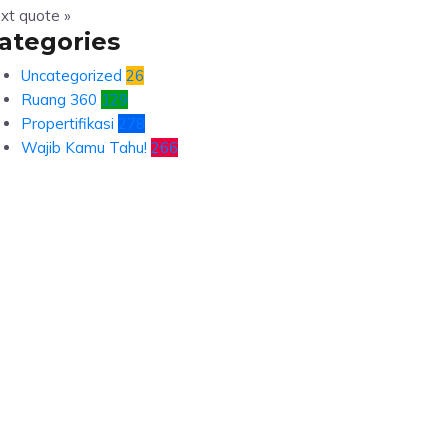
xt quote »
ategories
Uncategorized
26
Ruang 360
129
Propertifikasi
278
Wajib Kamu Tahu!
266