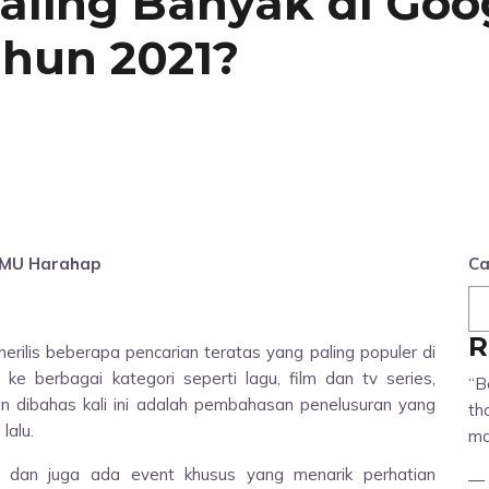
aling Banyak di Goo
ahun 2021?
 MU Harahap
Ca
R
rilis beberapa pencarian teratas yang paling populer di
ke berbagai kategori seperti lagu, film dan tv series,
“B
akan dibahas kali ini adalah pembahasan penelusuran yang
th
lalu.
ma
 dan juga ada event khusus yang menarik perhatian
—