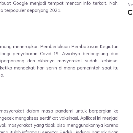
buat Google menjadi tempat mencari info terkait. Nah,
Ne
sia terpopuler sepanjang 2021.
C
memang menerapkan Pemberlakuan Pembatasan Kegiatan
angi penyebaran Covid-19. Awalnya berlangsung dua
erpanjang dan akhirnya masyarakat sudah terbiasa.
etika mendekati hari senin di mana pemerintah saat itu
a.
gi masyarakat dalam masa pandemi untuk berpergian ke
ecek mengakses sertifikat vaksinasi. Aplikasi ini menjadi
 banyak masyarakat yang tidak bisa menggunakannya karena
a itulah informasi seputar Peduli Lindungi banyak dicari