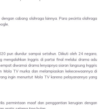
a dengan cabang olahraga lainnya. Para pecinta olahraga
oogle.
20 pun diundur sampai setahun. Diikuti oleh 24 negara,
g mengalahkan Inggris di partai final melalui drama adu
 sempat diwarnai drama lenyapnya siaran langsung Inggris
gan Mola TV murka dan melampiaskan kekecewaannya di
yang ingin menuntut Mola TV karena pelayanannya yang
lis permintaan maaf dan penggantian kerugian dengan
 gratis selama tiga bulan.