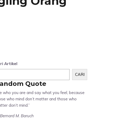
gling Orang
ri Artikel
CARI
andom Quote
e who you are and say what you feel, because
ose who mind don’t matter and those who
tter don’t mind.”
Bernard M. Baruch