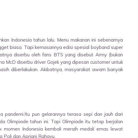
an Indonesia tahun lalu. Menu makanan ini sebenarnya
gget biasa. Tapi kemasannya edisi spesial boyband super
atnya diserbu oleh fans BTS yang disebut Army (bukan
mana McD diserbu driver Gojek yang dipesan customer untuk
sih diberlakukan. Akibatnya, masyarakat awam banyak
a pandemi.Itu pun gelarannya terasa sepi dan jauh dari
 Olimpiade tahun ini. Tapi Olimpiade itu tetap berjalan
suk momen Indonesia kembali meraih medali emas lewat
a Poli dan Apriani Rahayu.