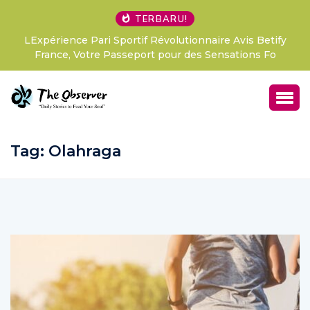
TERBARU!
LExpérience Pari Sportif Révolutionnaire Avis Betify
France, Votre Passeport pour des Sensations Fo
Tag:
Olahraga