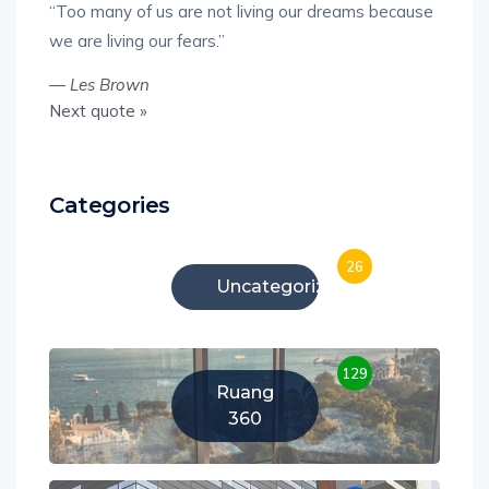
“Too many of us are not living our dreams because
we are living our fears.”
—
Les Brown
Next quote »
Categories
26
Uncategorized
129
Ruang
360