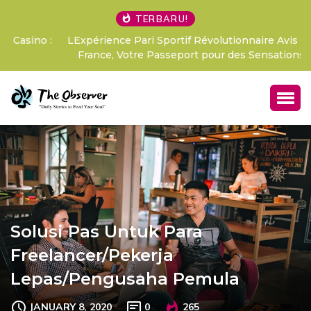
TERBARU!
LExpérience Pari Sportif Révolutionnaire Avis Betify
France, Votre Passeport pour des Sensations Fo
Solusi Pas Untuk Para
Freelancer/Pekerja
Lepas/Pengusaha Pemula
JANUARY 8, 2020
0
265