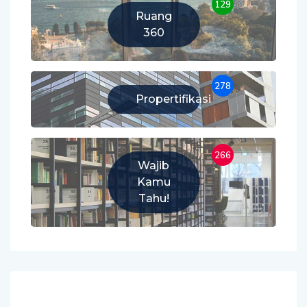
129
Ruang
360
278
Propertifikasi
266
Wajib
Kamu
Tahu!