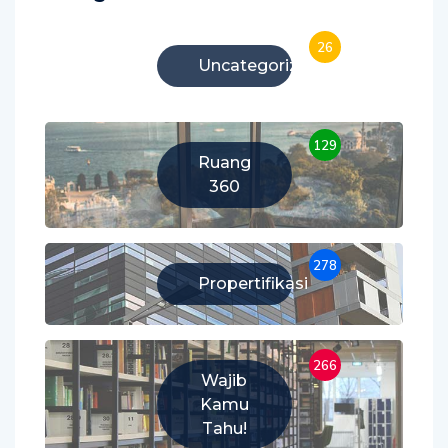
26
Uncategorized
129
Ruang
360
278
Propertifikasi
266
Wajib
Kamu
Tahu!