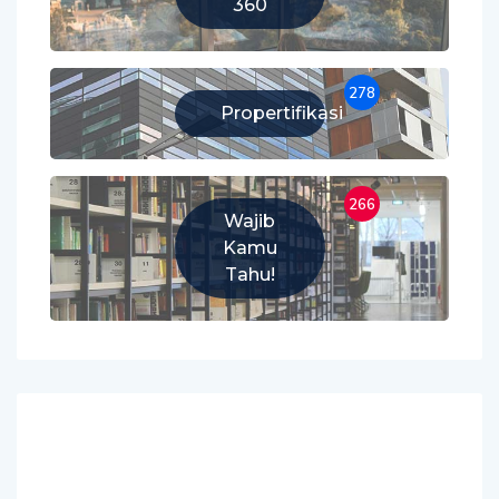
360
278
Propertifikasi
266
Wajib
Kamu
Tahu!