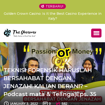
TERBARU!
erience in
Comment Supprimer son Compte Montecryptos Cas
Guide Complet et Étapes Détaillées
TEKNISI FORENSIK HARUSLAH
BERSAHABAT DENGAN
JENAZAH! KALIAN BERANI? –
Podcast mata & Telinga|Eps. 35
JANUARY 3, 2022
0
582