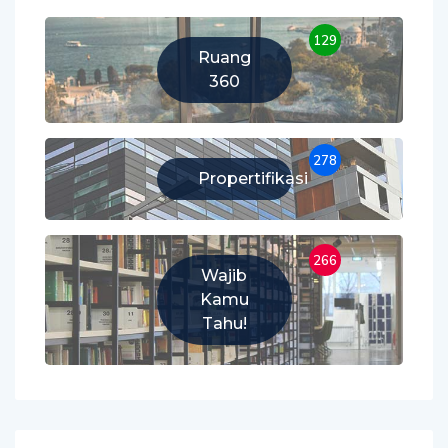
129
Ruang
360
278
Propertifikasi
266
Wajib
Kamu
Tahu!