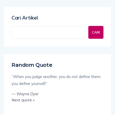
Cari Artikel
CARI
Random Quote
“When you judge another, you do not define them;
you define yourself.”
—
Wayne Dyer
Next quote »