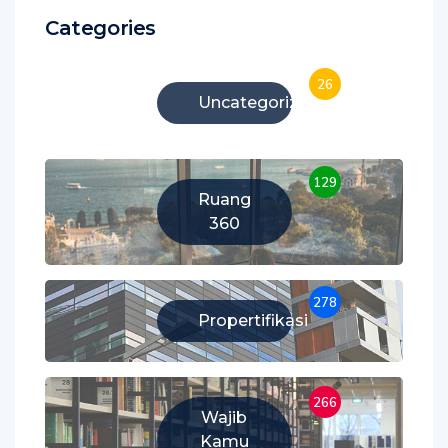
Categories
26
Uncategorized
129
Ruang
360
278
Propertifikasi
266
Wajib
Kamu