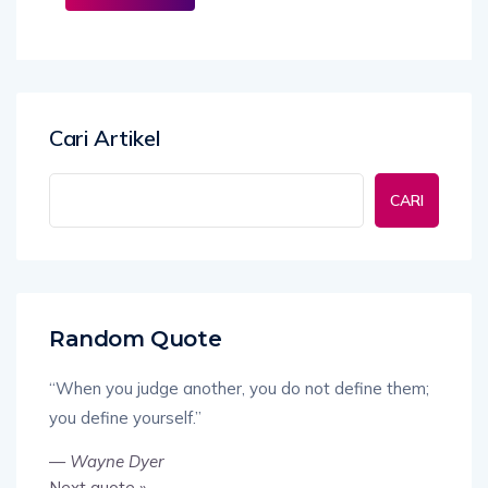
Cari Artikel
CARI
Random Quote
“When you judge another, you do not define them;
you define yourself.”
—
Wayne Dyer
Next quote »