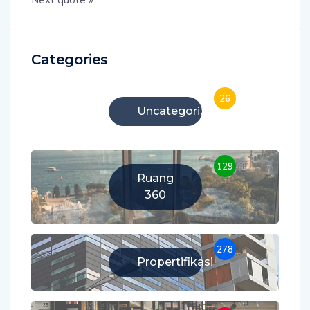
Categories
26
Uncategorized
129
Ruang
360
278
Propertifikasi