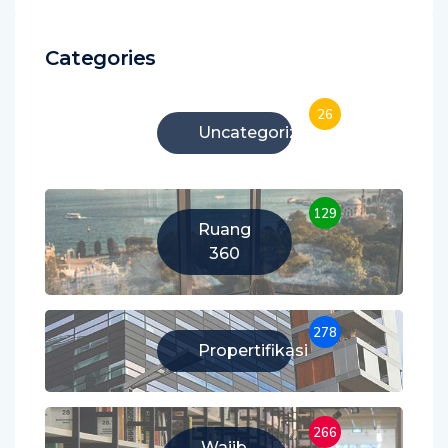
Categories
26
Uncategorized
129
Ruang
360
278
Propertifikasi
266
Wajib