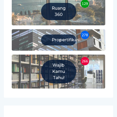
129
Ruang
360
278
Propertifikasi
266
Wajib
Kamu
Tahu!