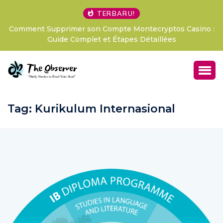
TERBARU!
tos Casino :
LExpérience Pari Sportif Révolutionnaire Avis
ées
France, Votre Passeport pour des Sensatio
Tag:
Kurikulum Internasional