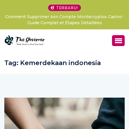
TERBARU!
ino :
LExpérience Pari Sportif Révolutionnaire Avis Betify
France, Votre Passeport pour des Sensations Fo
Tag:
Kemerdekaan indonesia