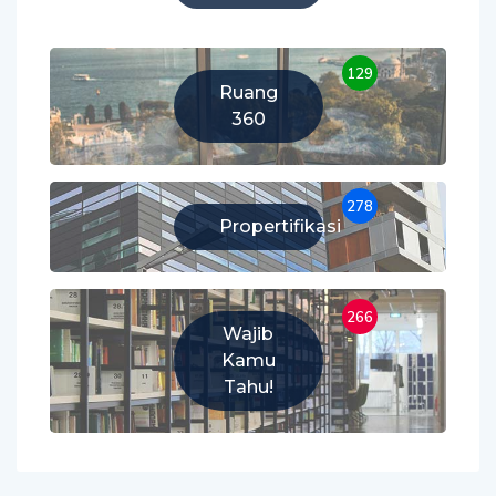
129
Ruang
360
278
Propertifikasi
266
Wajib
Kamu
Tahu!