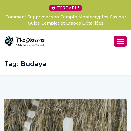
TERBARU!
no :
LExpérience Pari Sportif Révolutionnaire Avis Betify
France, Votre Passeport pour des Sensations Fo
Tag:
Budaya