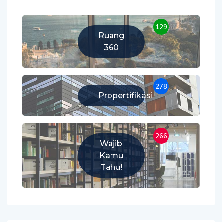
129
Ruang
360
278
Propertifikasi
266
Wajib
Kamu
Tahu!