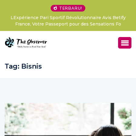
TERBARU!
LExpérience Pari Sportif Révolutionnaire Avis Betify
France, Votre Passeport pour des Sensations Fo
Tag:
Bisnis