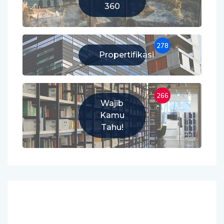
360
278
Propertifikasi
266
Wajib
Kamu
Tahu!