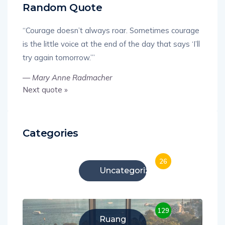
Random Quote
“Courage doesn’t always roar. Sometimes courage
is the little voice at the end of the day that says ‘I’ll
try again tomorrow.’”
—
Mary Anne Radmacher
Next quote »
Categories
26
Uncategorized
129
Ruang