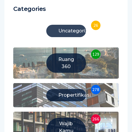
Categories
26
Uncategorized
129
Ruang
360
278
Propertifikasi
266
Wajib
Kamu