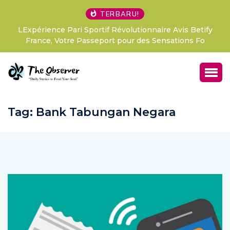
TERBARU!
LExpérience Pari Sportif Révolutionnaire Avis Betify
France, Votre Passeport pour des Sensations Fo
Tag:
Bank Tabungan Negara