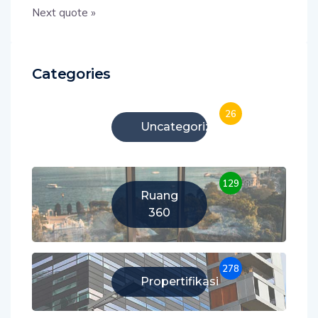
Next quote »
Categories
26
Uncategorized
129
Ruang
360
278
Propertifikasi