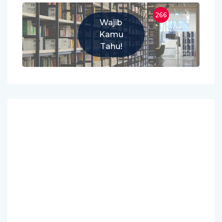
266
Wajib
Kamu
Tahu!