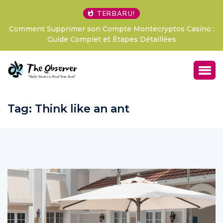
TERBARU!
upprimer son Compte Montecryptos Casino :
LExpérience 
Guide Complet et Étapes Détaillées
France, V
Tag:
Think like an ant