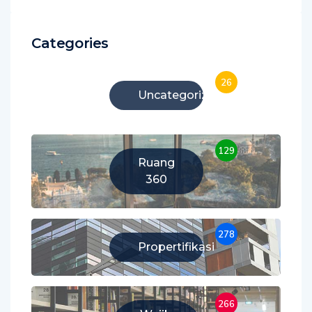
Categories
26
Uncategorized
129
Ruang
360
278
Propertifikasi
266