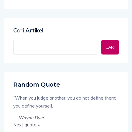
Cari Artikel
CARI
Random Quote
“When you judge another, you do not define them;
you define yourself.”
—
Wayne Dyer
Next quote »