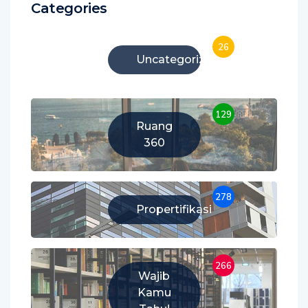
Categories
26
Uncategorized
129
Ruang
360
278
Propertifikasi
266
Wajib
Kamu