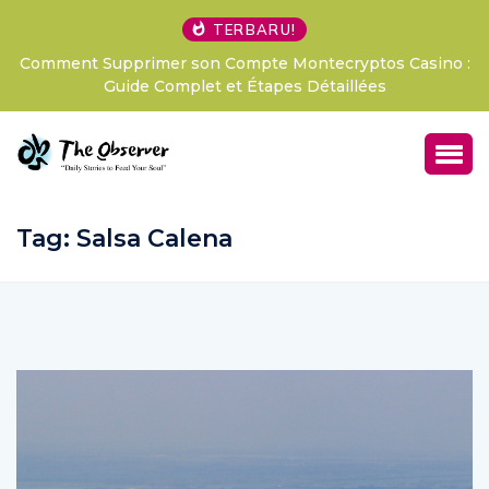
TERBARU!
t Supprimer son Compte Montecryptos Casino :
LExpérie
Guide Complet et Étapes Détaillées
France
Tag:
Salsa Calena