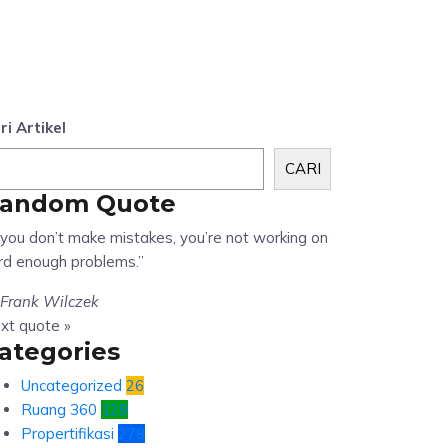
ri Artikel
CARI
andom Quote
f you don’t make mistakes, you’re not working on
rd enough problems.”
Frank Wilczek
xt quote »
ategories
Uncategorized
26
Ruang 360
129
Propertifikasi
278