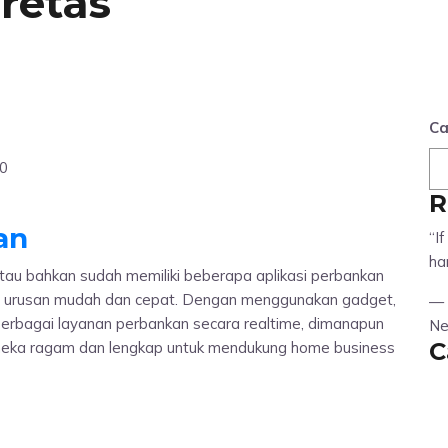
retas
Ca
20
R
an
“I
ha
tau bahkan sudah memiliki beberapa aplikasi perbankan
a urusan mudah dan cepat. Dengan menggunakan gadget,
—
rbagai layanan perbankan secara realtime, dimanapun
Ne
C
aneka ragam dan lengkap untuk mendukung home business