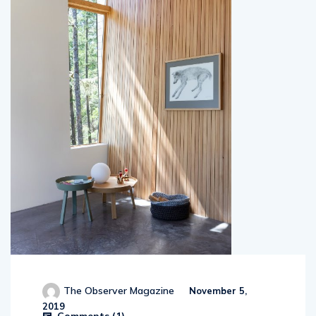
The Observer Magazine
November 5,
2019
Comments (
1
)