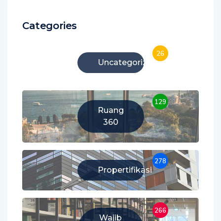
Categories
26
Uncategorized
129
Ruang
360
278
Propertifikasi
266
Wajib