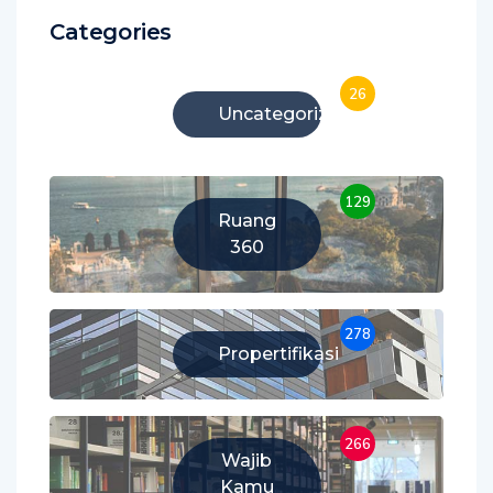
Categories
26
Uncategorized
129
Ruang
360
278
Propertifikasi
266
Wajib
Kamu