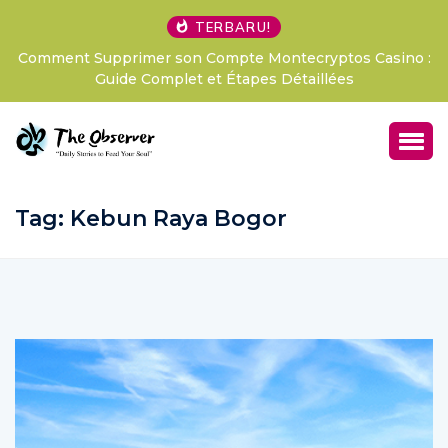
TERBARU!
ment Supprimer son Compte Montecryptos Casino :
LExpé
Guide Complet et Étapes Détaillées
Fra
Tag:
Kebun Raya Bogor