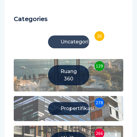
Categories
26
Uncategorized
129
Ruang
360
278
Propertifikasi
266