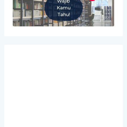
Wajib
Kamu
Tahu!