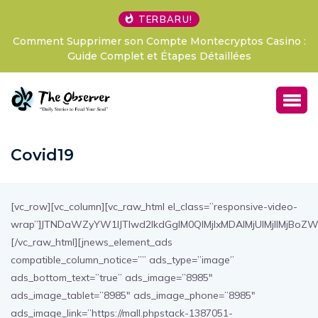
TERBARU!
asino :
LExpérience Pari Sportif Révolutionnaire Avis Beti
France, Votre Passeport pour des Sensations Fo
Covid19
[vc_row][vc_column][vc_raw_html el_class=”responsive-video-
wrap”]JTNDaWZyYW1lJTIwd2lkdGglM0QlMjIxMDAlMjUlMjIlMjBo
[/vc_raw_html][jnews_element_ads
compatible_column_notice=”” ads_type=”image”
ads_bottom_text=”true” ads_image=”8985″
ads_image_tablet=”8985″ ads_image_phone=”8985″
ads_image_link=”https://mall.phpstack-1387051-